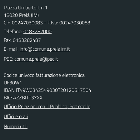
Piazza Umberto I, n.1
18020 Prelà (IM)
C.F. 00247030083 - P.Iva: 00247030083
Telefono:
0183282000
Fax: 0183282487
E-mail:
PEC:
Codice univoco fatturazione elettronica
UF30W1
IBAN IT49W0342549030T20120617504
BIC: AZZBITT3XXX
Ufficio Relazioni con il Pubblico, Protocollo
Uffici e orari
Numeri utili