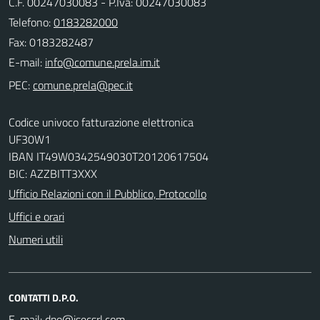
C.F. 00247030083 - P.Iva: 00247030083
Telefono:
0183282000
Fax: 0183282487
E-mail:
PEC:
Codice univoco fatturazione elettronica
UF30W1
IBAN IT49W0342549030T20120617504
BIC: AZZBITT3XXX
Ufficio Relazioni con il Pubblico, Protocollo
Uffici e orari
Numeri utili
CONTATTI D.P.O.
E-mail: