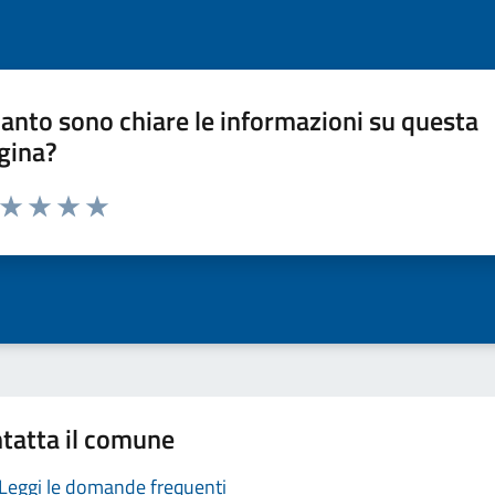
anto sono chiare le informazioni su questa
gina?
a da 1 a 5 stelle la pagina
ta 1 stelle su 5
Valuta 2 stelle su 5
Valuta 3 stelle su 5
Valuta 4 stelle su 5
Valuta 5 stelle su 5
tatta il comune
Leggi le domande frequenti