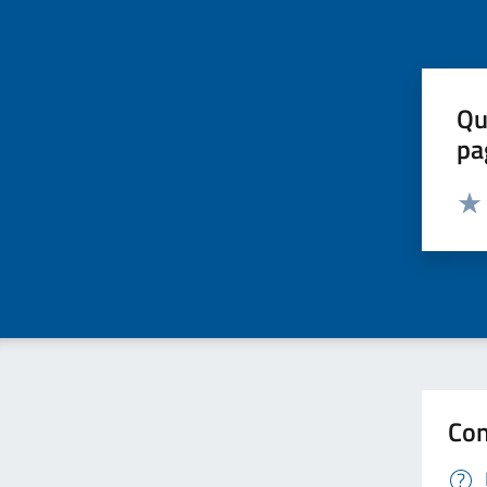
Qu
pa
Valut
Valu
Con