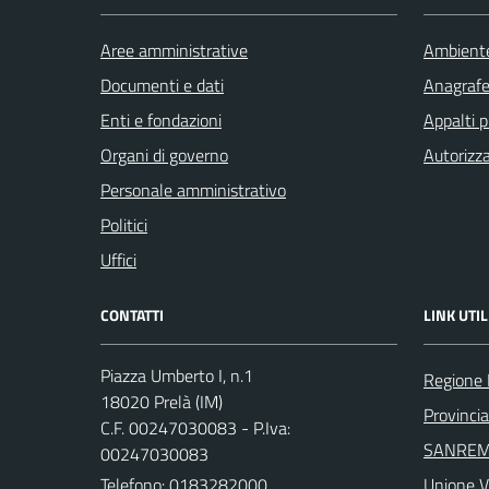
Aree amministrative
Ambient
Documenti e dati
Anagrafe 
Enti e fondazioni
Appalti p
Organi di governo
Autorizza
Personale amministrativo
Politici
Uffici
CONTATTI
LINK UTIL
Piazza Umberto I, n.1
Regione 
18020 Prelà (IM)
Provincia
C.F. 00247030083 - P.Iva:
SANREM
00247030083
Telefono:
0183282000
Unione V