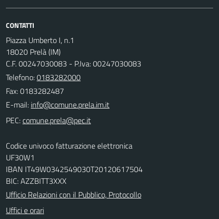
CONTATTI
Piazza Umberto I, n.1
18020 Prelà (IM)
C.F. 00247030083 - P.Iva: 00247030083
Telefono:
0183282000
Fax: 0183282487
E-mail:
PEC:
Codice univoco fatturazione elettronica
UF30W1
IBAN IT49W0342549030T20120617504
BIC: AZZBITT3XXX
Ufficio Relazioni con il Pubblico, Protocollo
Uffici e orari