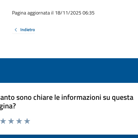
Pagina aggiornata il 18/11/2025 06:35
Indietro
anto sono chiare le informazioni su questa
gina?
a da 1 a 5 stelle la pagina
ta 1 stelle su 5
Valuta 2 stelle su 5
Valuta 3 stelle su 5
Valuta 4 stelle su 5
Valuta 5 stelle su 5