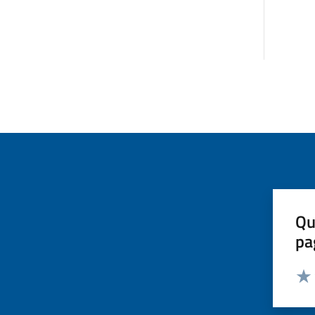
Qu
pa
Valut
Valu