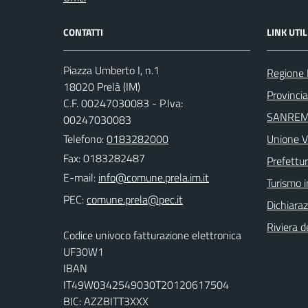
CONTATTI
LINK UTIL
Piazza Umberto I, n.1
Regione 
18020 Prelà (IM)
Provincia
C.F. 00247030083 - P.Iva:
SANREM
00247030083
Telefono:
0183282000
Unione V
Fax: 0183282487
Prefettur
E-mail:
Turismo i
PEC:
Dichiaraz
Riviera de
Codice univoco fatturazione elettronica
UF30W1
IBAN
IT49W0342549030T20120617504
BIC: AZZBITT3XXX