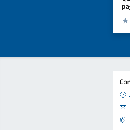
pa
Valut
Valu
Con