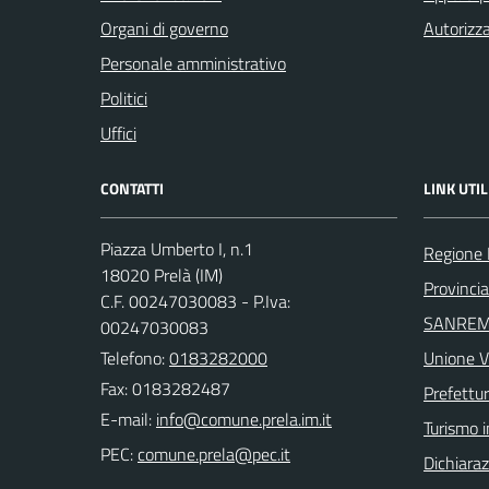
Organi di governo
Autorizza
Personale amministrativo
Politici
Uffici
CONTATTI
LINK UTIL
Piazza Umberto I, n.1
Regione 
18020 Prelà (IM)
Provincia
C.F. 00247030083 - P.Iva:
SANREM
00247030083
Telefono:
0183282000
Unione V
Fax: 0183282487
Prefettur
E-mail:
Turismo i
PEC:
Dichiaraz