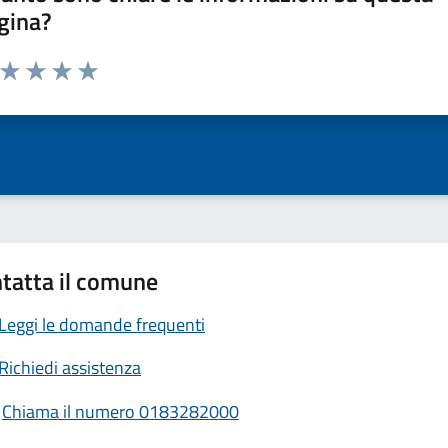
gina?
a da 1 a 5 stelle la pagina
ta 1 stelle su 5
Valuta 2 stelle su 5
Valuta 3 stelle su 5
Valuta 4 stelle su 5
Valuta 5 stelle su 5
tatta il comune
Leggi le domande frequenti
Richiedi assistenza
Chiama il numero 0183282000