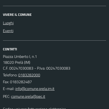
VIVERE IL COMUNE
Luoghi
Eventi
CONTATTI
Piazza Umberto I, n.1
18020 Prelà (IM)
C.F. 00247030083 - P.Iva: 00247030083
Telefono:
0183282000
Fax: 0183282487
E-mail:
PEC:
Codice univoco fatturazione elettronica