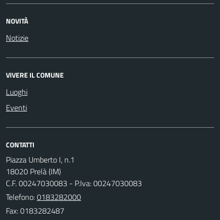
NOVITÀ
Notizie
VIVERE IL COMUNE
Luoghi
Eventi
CONTATTI
Piazza Umberto I, n.1
18020 Prelà (IM)
C.F. 00247030083 - P.Iva: 00247030083
Telefono:
0183282000
Fax: 0183282487