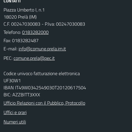
CONTATTI
Piazza Umberto I, n.1
18020 Prelà (IM)
C.F. 00247030083 - P.Iva: 00247030083
Telefono:
0183282000
Fax: 0183282487
E-mail:
PEC:
Codice univoco fatturazione elettronica
UF30W1
IBAN IT49W0342549030T20120617504
BIC: AZZBITT3XXX
Ufficio Relazioni con il Pubblico, Protocollo
Uffici e orari
Numeri utili