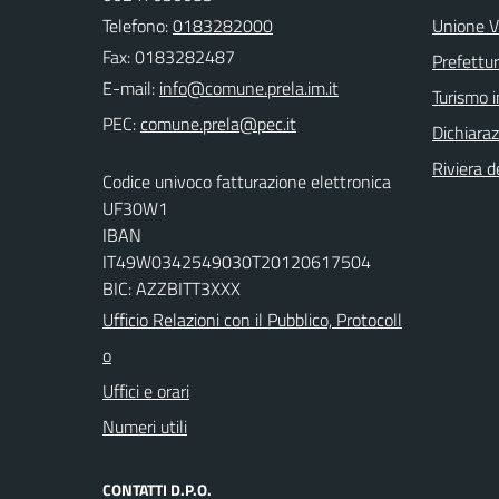
Telefono:
0183282000
Unione V
Fax: 0183282487
Prefettur
E-mail:
Turismo i
PEC:
Dichiaraz
Riviera de
Codice univoco fatturazione elettronica
UF30W1
IBAN
IT49W0342549030T20120617504
BIC: AZZBITT3XXX
Ufficio Relazioni con il Pubblico, Protocoll
o
Uffici e orari
Numeri utili
CONTATTI D.P.O.