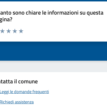
anto sono chiare le informazioni su questa
gina?
a da 1 a 5 stelle la pagina
ta 1 stelle su 5
Valuta 2 stelle su 5
Valuta 3 stelle su 5
Valuta 4 stelle su 5
Valuta 5 stelle su 5
tatta il comune
Leggi le domande frequenti
Richiedi assistenza