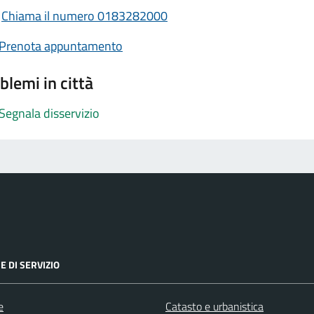
Chiama il numero 0183282000
Prenota appuntamento
blemi in città
Segnala disservizio
E DI SERVIZIO
e
Catasto e urbanistica