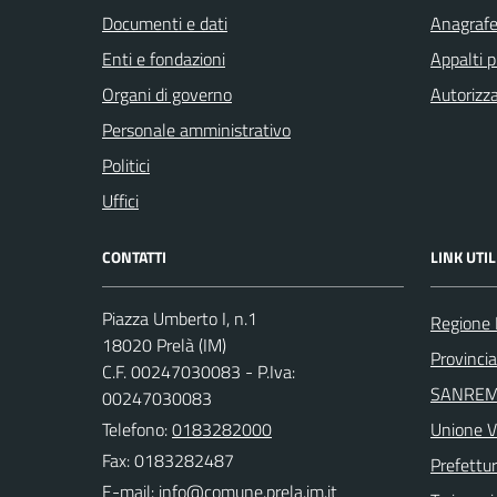
Documenti e dati
Anagrafe 
Enti e fondazioni
Appalti p
Organi di governo
Autorizza
Personale amministrativo
Politici
Uffici
CONTATTI
LINK UTIL
Piazza Umberto I, n.1
Regione 
18020 Prelà (IM)
Provincia
C.F. 00247030083 - P.Iva:
SANREM
00247030083
Telefono:
0183282000
Unione V
Fax: 0183282487
Prefettur
E-mail: