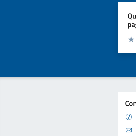
Qu
pa
Valut
Valu
Con