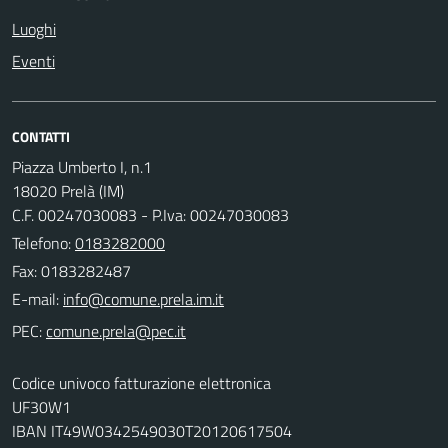
Luoghi
Eventi
CONTATTI
Piazza Umberto I, n.1
18020 Prelà (IM)
C.F. 00247030083 - P.Iva: 00247030083
Telefono:
0183282000
Fax: 0183282487
E-mail:
PEC:
Codice univoco fatturazione elettronica
UF30W1
IBAN IT49W0342549030T20120617504