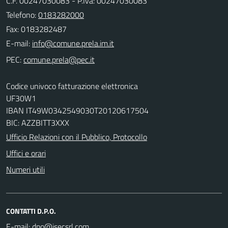
C.F. 00247030083 - P.Iva: 00247030083
Telefono:
0183282000
Fax: 0183282487
E-mail:
PEC:
Codice univoco fatturazione elettronica
UF30W1
IBAN IT49W0342549030T20120617504
BIC: AZZBITT3XXX
Ufficio Relazioni con il Pubblico, Protocollo
Uffici e orari
Numeri utili
CONTATTI D.P.O.
E-mail: