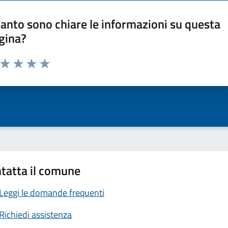
anto sono chiare le informazioni su questa
gina?
a da 1 a 5 stelle la pagina
ta 1 stelle su 5
Valuta 2 stelle su 5
Valuta 3 stelle su 5
Valuta 4 stelle su 5
Valuta 5 stelle su 5
tatta il comune
Leggi le domande frequenti
Richiedi assistenza