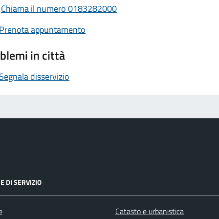
Chiama il numero 0183282000
Prenota appuntamento
blemi in città
Segnala disservizio
E DI SERVIZIO
e
Catasto e urbanistica