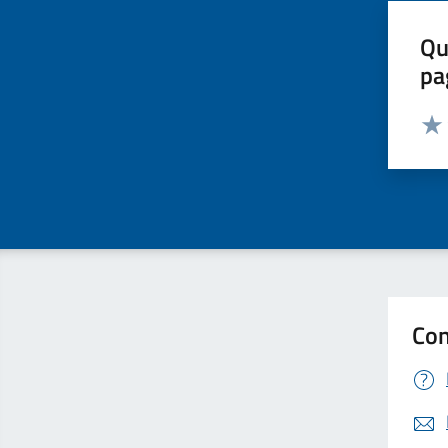
Qu
pa
Valut
Valu
Con