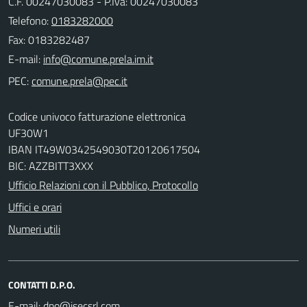
C.F. 00247030083 - P.Iva: 00247030083
Telefono:
0183282000
Fax: 0183282487
E-mail:
PEC:
Codice univoco fatturazione elettronica
UF30W1
IBAN IT49W0342549030T20120617504
BIC: AZZBITT3XXX
Ufficio Relazioni con il Pubblico, Protocollo
Uffici e orari
Numeri utili
CONTATTI D.P.O.
E-mail: