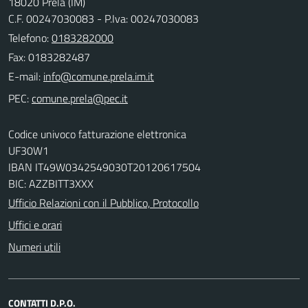
18020 Prelà (IM)
C.F. 00247030083 - P.Iva: 00247030083
Telefono:
0183282000
Fax: 0183282487
E-mail:
PEC:
Codice univoco fatturazione elettronica
UF30W1
IBAN IT49W0342549030T20120617504
BIC: AZZBITT3XXX
Ufficio Relazioni con il Pubblico, Protocollo
Uffici e orari
Numeri utili
CONTATTI D.P.O.