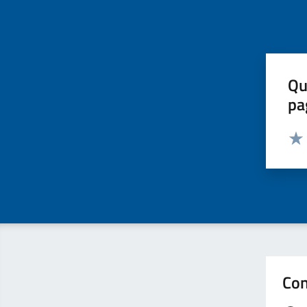
Qu
pa
Valut
Valu
Con