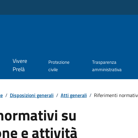
Vivere
Protezione
Trasparenza
Prelà
civile
amministrativa
te
/
Disposizioni generali
/
Atti generali
/
Riferimenti normativi
normativi su
ne e attività