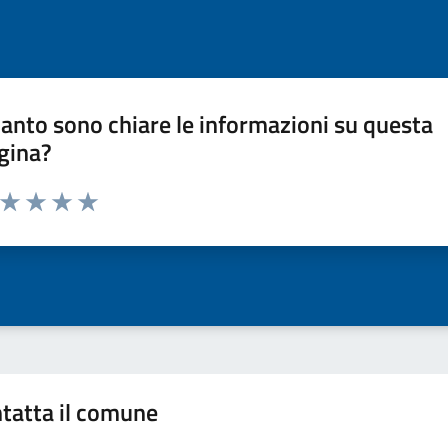
anto sono chiare le informazioni su questa
gina?
a da 1 a 5 stelle la pagina
ta 1 stelle su 5
Valuta 2 stelle su 5
Valuta 3 stelle su 5
Valuta 4 stelle su 5
Valuta 5 stelle su 5
tatta il comune