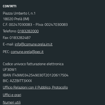
CONTATTI
Piazza Umberto I, n.1
18020 Prelà (IM)
C.F. 00247030083 - P.Iva: 00247030083
Telefono:
0183282000
Fax: 0183282487
E-mail:
PEC:
Codice univoco fatturazione elettronica
UF30W1
IBAN IT49W0342549030T20120617504
BIC: AZZBITT3XXX
Ufficio Relazioni con il Pubblico, Protocollo
Uffici e orari
Numeri utili